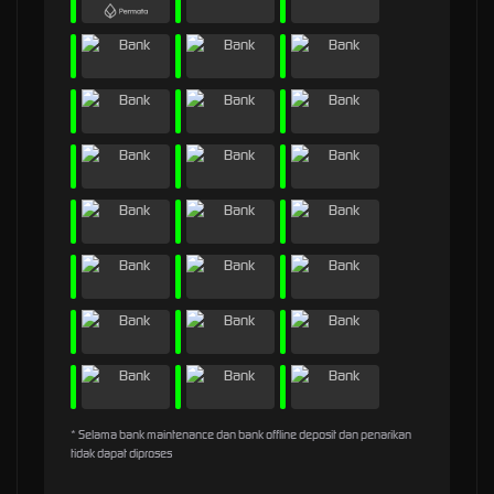
* Selama bank maintenance dan bank offline deposit dan penarikan
tidak dapat diproses