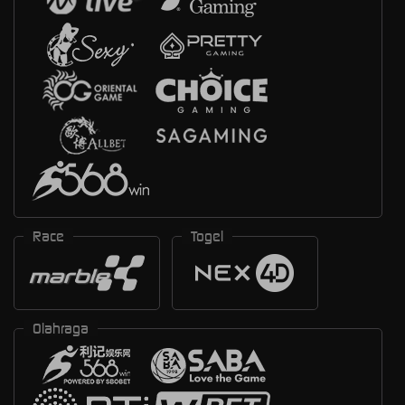
Race
Togel
Olahraga