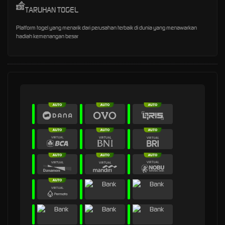
TARUHAN TOGEL
Platform togel yang menarik dari perusahan terbaik di dunia yang menawarkan
hadiah kemenangan besar