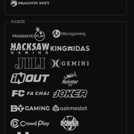
Arcade