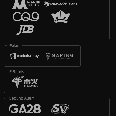
Poker
E-Sports
Sabung Ayam