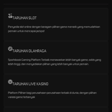
TARUHAN SLOT
Penyedia slot online dengan beragam pilihan game menarik yang memudahkan
pemain untuk mencapai jackpot
TARUHAN OLAHRAGA
Sportsbook Gaming Platform Terbaik menawarkan lebih banyak game, odds yang
lebih tinggi, dan menyediakan pilihan yang lebih banyak untuk pemain.
TARUHAN LIVE KASINO
Platform Pilihan bagi perusahaan-perusahaan terbaik di dunia, dengan pilihan
variasi game terbanyak