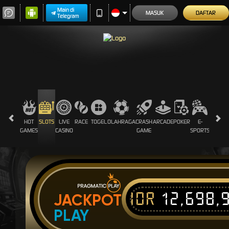
Main di
MASUK
DAFTAR
Telegram
HOT
SLOTS
LIVE
RACE
TOGEL
OLAHRAGA
CRASH
ARCADE
POKER
E-
SABUN
GAMES
CASINO
GAME
SPORTS
AYAM
IDR
12,698,
JACKPOT
PLAY