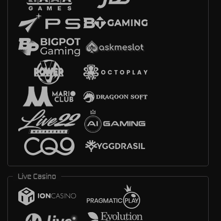
Live Casino