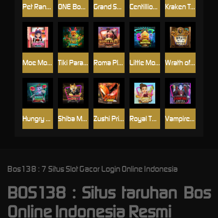
Pet Ranger
ONE Boxing
Grand Shine
Centillion Gods
Kraken Treasure
Moe Moe Cute
Tiki Paradise
Roma Plus
Little Monster
Wrath of Egypt
Hungry Krahung
Shiba Mogul
Zushi Prime
Royal Thai Dessert
Vampire Hunter
Bos138 : 7 Situs Slot Gacor Login Online Indonesia
BOS138 : Situs taruhan Bos
Online Indonesia Resmi