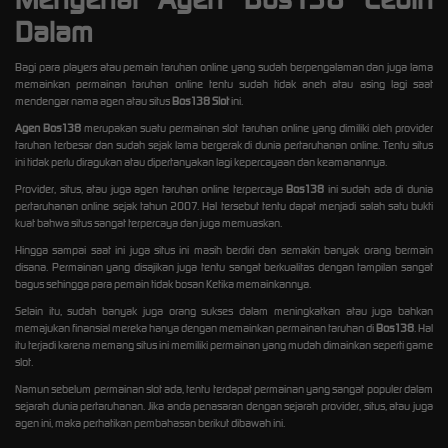
Dalam
Bagi para players atau pemain taruhan online yang sudah berpengalaman dan juga lama
memainkan permainan taruhan online tentu sudah tidak aneh atau asing lagi saat
mendengar nama agen atau situs
Bos138 Slot
ini.
Agen Bos138
merupakan suatu permainan slot taruhan online yang dimiliki oleh provider
taruhan terbesar dan sudah sejak lama bergerak di dunia pertaruhanan online. Tentu situs
ini tidak perlu diragukan atau dipertanyakan lagi kepercayaan dan keamanannya.
Provider, situs, atau juga agen taruhan online terpercaya
Bos138
ini sudah ada di dunia
pertaruhanan online sejak tahun 2007. Hal tersebut tentu dapat menjadi salah satu bukti
kuat bahwa situs sangat terpercaya dan juga memuaskan.
Hingga sampai saat ini juga situs ini masih berdiri dan semakin banyak orang bermain
disana. Permainan yang disajikan juga tentu sangat berkualitas dengan tampilan sangat
bagus sehingga para pemain tidak bosan Ketika memainkannya.
Selain itu, sudah banyak juga orang sukses dalam meningkatkan atau juga bahkan
memajukan finansial mereka hanya dengan memainkan permainan taruhan di
Bos138
. Hal
itu terjadi karena memang situs ini memiliki permainan yang mudah dimainkan seperti game
slot.
Namun sebelum permainan slot ada, tentu terdapat permainan yang sangat populer dalam
sejarah dunia pertaruhanan. Jika anda penasaran dengan sejarah provider, situs, atau juga
agen ini, maka perhatikan pembahasan berikut dibawah ini.