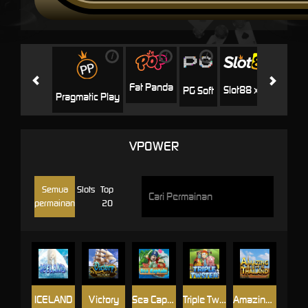
i
i
i
i
i
Facha
Fat Panda
Slot88 x PP
PG Soft
Pragmatic Play
VPOWER
Semua
Slots
Top
permainan
20
ICELAND
Victory
Sea Captain
Triple Twister
Amazing Thailand