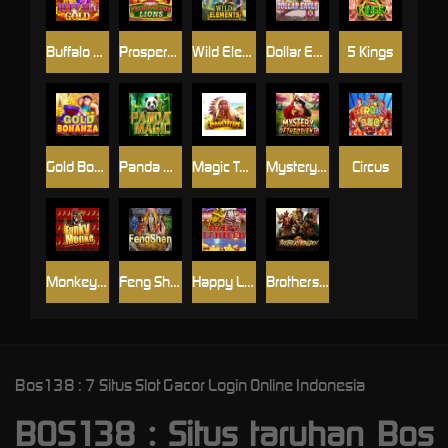
Buffalo Gold
Prosperous Lions
Wild Elements
Dollar Eagle
5 Kings
Gold Bonanza
Panda Magic II
Magic Totem
Mystery Of The Orient
Circus
Monkey Slots
Feng Shen
Happy Lantern
Brothers Kingdom
Bos138 : 7 Situs Slot Gacor Login Online Indonesia
BOS138 : Situs taruhan Bos