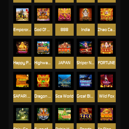
Emperor Gate
God Of Wealth
888
India
Zhao Cai Jin Bao
Happy Prosperous
Highway King
JAPAN
Striper Night
FORTUNE
SAFARI Heat
Dragon Gold
Sea World
Great Blue
Wild Fox