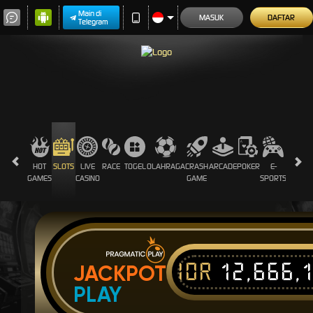
Main di
MASUK
DAFTAR
Telegram
HOT
SLOTS
LIVE
RACE
TOGEL
OLAHRAGA
CRASH
ARCADE
POKER
E-
SABUN
GAMES
CASINO
GAME
SPORTS
AYAM
IDR
12,666,
JACKPOT
PLAY