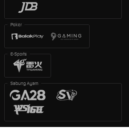
Poker
E-Sports
Sabung Ayam