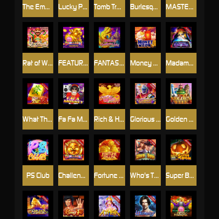
The Empire
Lucky Poker 2
Tomb Treasure
Burlesque 2
MASTER HAHA
Rat of Wealth
FEATURE BUY - Golden Pig
FANTASY - SOUTHEAST ASIA
Money Meow
Madame Caroline
What The FA
Fa Fa Monkey
Rich & Happy
Glorious Kingdom
Golden Week
PS Club
Challenge・Golden Pig
Fortune Teller
Who's The Boss
Super Boom