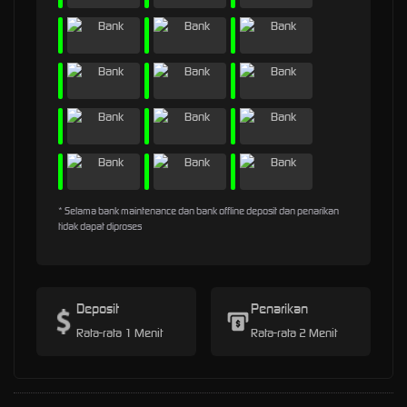
* Selama bank maintenance dan bank offline deposit dan penarikan
tidak dapat diproses
Deposit
Penarikan
Rata-rata 1 Menit
Rata-rata 2 Menit