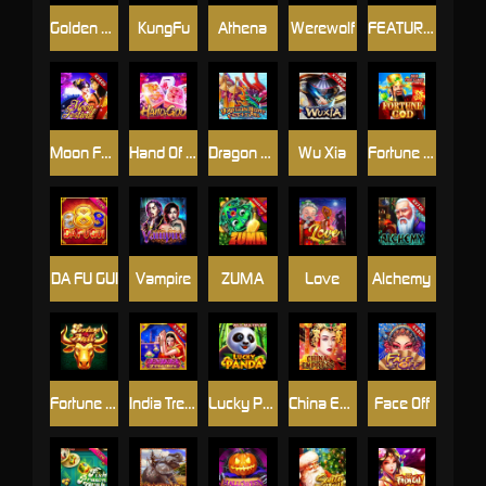
Golden Zongzi
KungFu
Athena
Werewolf
FEATURE BUY・SUPER POWERFUL
Moon Festival
Hand Of God
Dragon Boat Festival
Wu Xia
Fortune God
DA FU GUI
Vampire
ZUMA
Love
Alchemy
Fortune Bull
India Treasure
Lucky Panda
China Empress
Face Off