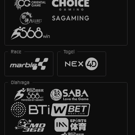
Race
Togel
Olahraga