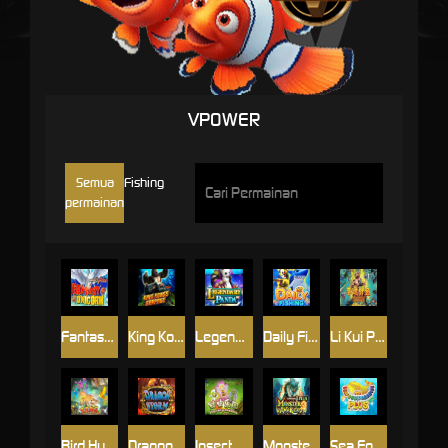
VPOWER
Semua
Fishing
permainan
Fantasy Unicorn
King Kong’s Rampage
Legendary Panda
Daily Fishing
Li Kui Pi Yu
Bird Hunter
Dragon Storm
Insect Paradise
Monster Awaken plus
Sea Food Paradise II Plus