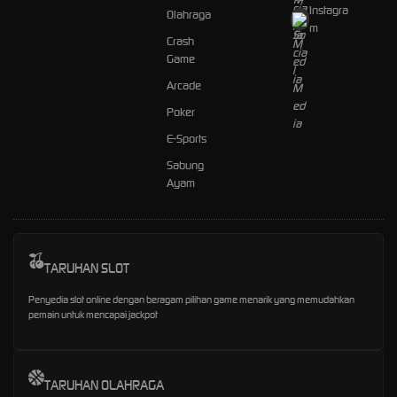
Instagra
Olahraga
m
Crash
Game
Arcade
Poker
E-Sports
Sabung
Ayam
TARUHAN SLOT
Penyedia slot online dengan beragam pilihan game menarik yang memudahkan
pemain untuk mencapai jackpot
TARUHAN OLAHRAGA