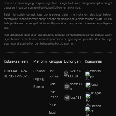
disana. Permainan yang disajikan juga tentu sangat berkualitas dengan tampilan sangat
bagus sehingga para pemain tidak bosan Ketika memainkannya.
Selain itu, sudah banyak juga orang sukses dalam meningkatkan atau juga bahkan
memajukan finansial mereka hanya dengan memainkan permainan taruhan di
Bos138
. Hal
itu terjadi karena memang situs ini memiliki permainan yang mudah dimainkan seperti game
slot.
Namun sebelum permainan slot ada, tentu terdapat permainan yang sangat populer dalam
sejarah dunia pertaruhanan. Jika anda penasaran dengan sejarah provider, situs, atau juga
agen ini, maka perhatikan pembahasan berikut dibawah ini.
Kebijaksanaan
Platform
Kategori
Dukungan
Komunitas
TUTORIAL CARA
Promosi
Hot
+628772
Whatsa
DEPOSIT VIA QRIS
Games
6681815
pp
Loyalty
Slots
bosss13
Line
Referral
8
Live
Telegra
Casino
bos138
m
Race
Facebo
ok
Togel